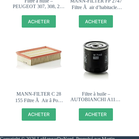
Filtre à huile –
MANN-FILTER FP 2747
PEUGEOT 307, 308, 208
Filtre Ã air d’habitacle â
1.6 HDI – HU716/2X
FreciousPlus filtre Ã
pollen bio-fonctionnel
ACHETER
ACHETER
MANN-FILTER C 28
Filtre à huile –
AUTOBIANCHI A112 –
155 Filtre Ã Air â Pour
W 714/2
vÃ©hicule particulier
ACHETER
ACHETER
Copyright © 2026 LeHangarDuNord. Propulsé par Martin