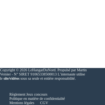
Copyright © 2026 LeHangarDuNord. Propulsé par Martin
Vernier - N° SIRET 91065338500013 L’internaute utilise
le
site/vidéos
sous sa seule et entière responsabilité.
Règlement Jeux concours
Politique en matière de confidentialité
Mentions légales
CGV