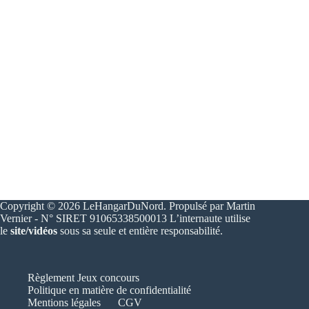
Copyright © 2026 LeHangarDuNord. Propulsé par Martin
Vernier - N° SIRET 91065338500013 L’internaute utilise
le
site/vidéos
sous sa seule et entière responsabilité.
Règlement Jeux concours
Politique en matière de confidentialité
Mentions légales
CGV