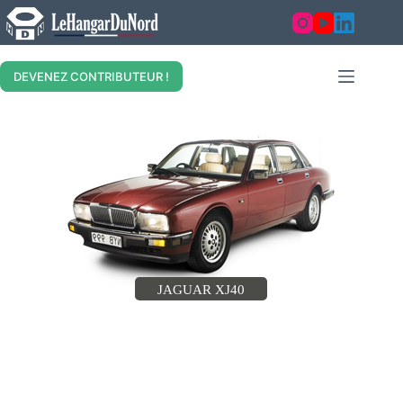
DEVENEZ CONTRIBUTEUR !
JAGUAR XJ40
JAGUAR XJ40