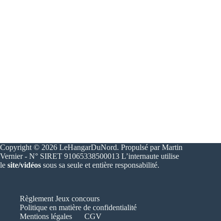
Copyright © 2026 LeHangarDuNord. Propulsé par Martin
Vernier - N° SIRET 91065338500013 L’internaute utilise
le
site/vidéos
sous sa seule et entière responsabilité.
Règlement Jeux concours
Politique en matière de confidentialité
Mentions légales
CGV