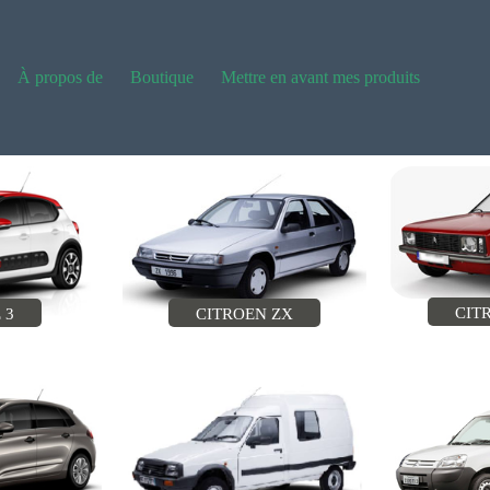
À propos de
Boutique
Mettre en avant mes produits
CIT
 3
CITROEN ZX