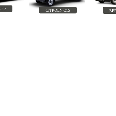
E 2
CITROEN C15
BE
C15