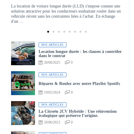
L'H
La location de voiture longue durée (LLD) s'impose comme une
solution attractive pour les conducteurs souhaitant rouler dans un
véhicule récent sans les contraintes liées à l'achat. En échange
d'un ...
NOS ARTICLES
Location longue durée : les clauses à contrôler
dans le contrat
20/06/2025
0
NOS ARTICLES
Réparez & Roulez avec notre Playlist Spotify
19/02/2024
0
NOS ARTICLES
La Citroën 2CV Hybride : Une réinvention
écologique qui préserve l’origine.
20/06/2023
0