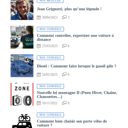
NOS ARTICLES
Jean Grignotti, plus qu’une légende !
30/04/2023
3
NOS CONSEILS
Comment contrôler, expertiser une voiture à
distance
25/03/2023
0
NOS CONSEILS
Diesel : Comment faire lorsque le gasoil gèle ?
24/01/2023
0
NOS CONSEILS
Nouvelle loi montagne II (Pneu Hiver, Chaîne,
Chaussettes…)
10/11/2022
0
NOS CONSEILS
Comment bien choisir son porte vélos de
voiture ?