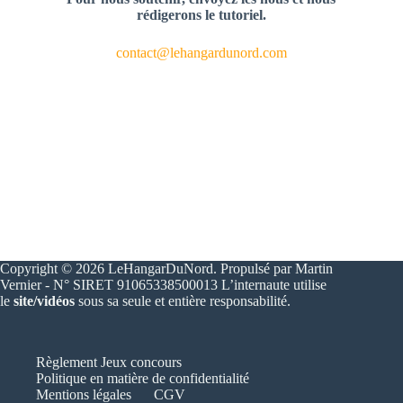
rédigerons le tutoriel.
contact@lehangardunord.com
Copyright © 2026 LeHangarDuNord. Propulsé par Martin
Vernier - N° SIRET 91065338500013 L’internaute utilise
le
site/vidéos
sous sa seule et entière responsabilité.
Règlement Jeux concours
Politique en matière de confidentialité
Mentions légales
CGV