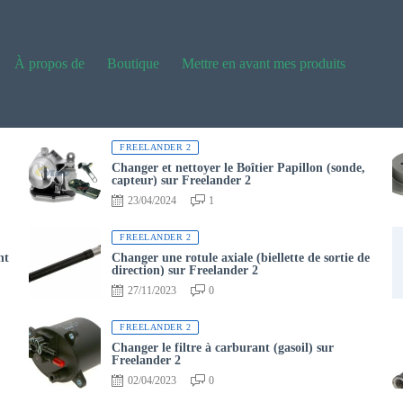
À propos de
Boutique
Mettre en avant mes produits
FREELANDER 2
Changer et nettoyer le Boîtier Papillon (sonde,
capteur) sur Freelander 2
23/04/2024
1
FREELANDER 2
nt
Changer une rotule axiale (biellette de sortie de
direction) sur Freelander 2
27/11/2023
0
FREELANDER 2
Changer le filtre à carburant (gasoil) sur
Freelander 2
02/04/2023
0