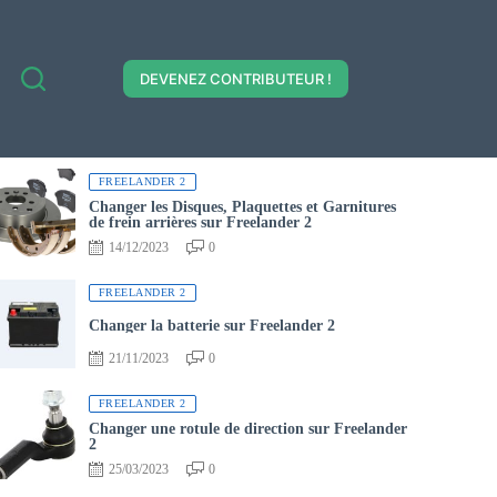
DEVENEZ CONTRIBUTEUR !
FREELANDER 2
Changer les Disques, Plaquettes et Garnitures
de frein arrières sur Freelander 2
14/12/2023
0
FREELANDER 2
Changer la batterie sur Freelander 2
21/11/2023
0
FREELANDER 2
Changer une rotule de direction sur Freelander
2
25/03/2023
0