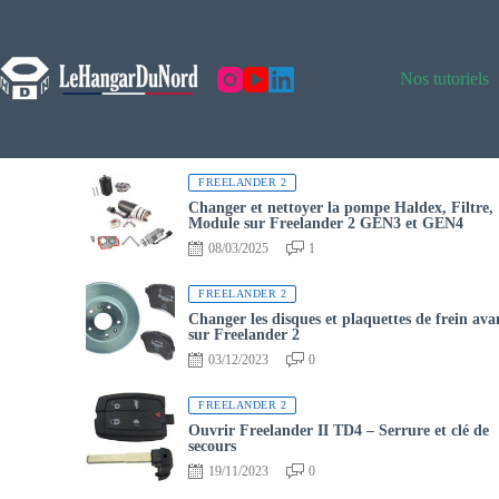
Nos tutoriels
FREELANDER 2
Changer et nettoyer la pompe Haldex, Filtre,
Module sur Freelander 2 GEN3 et GEN4
08/03/2025
1
FREELANDER 2
Changer les disques et plaquettes de frein ava
sur Freelander 2
03/12/2023
0
FREELANDER 2
Ouvrir Freelander II TD4 – Serrure et clé de
secours
19/11/2023
0