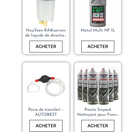
HouYeen RÃ©servoir
Motul Multi HF 1L
de liquide de direction
assistÃ©e pour L-and
Rover Freelander 2
ACHETER
ACHETER
LR2 2007-2014
LR000578
Poire de transfert –
Presto Sixpack
AUTOBEST
Nettoyant pour Freins
Power
ACHETER
ACHETER