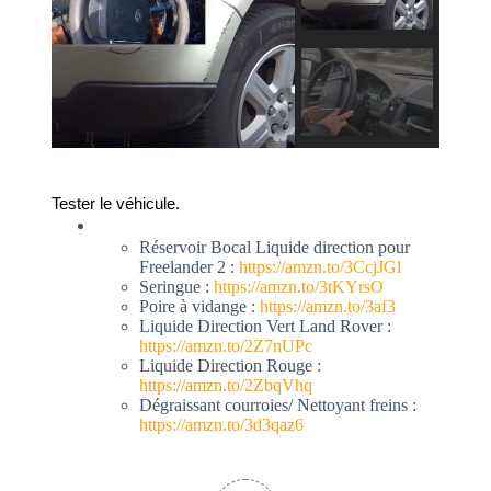
Tester le véhicule. 
Réservoir Bocal Liquide direction pour
Freelander 2 :
https://amzn.to/3CcjJGl
Seringue :
https://amzn.to/3tKYrsO
Poire à vidange :
https://amzn.to/3af3
Liquide Direction Vert Land Rover :
https://amzn.to/2Z7nUPc
Liquide Direction Rouge :
https://amzn.to/2ZbqVhq
Dégraissant courroies/ Nettoyant freins :
https://amzn.to/3d3qaz6