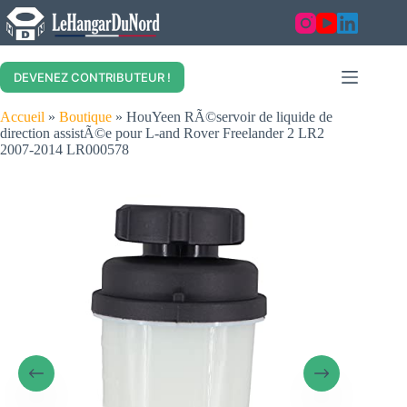
Skip
to
content
DEVENEZ CONTRIBUTEUR !
Accueil
»
Boutique
»
HouYeen RÃ©servoir de liquide de
direction assistÃ©e pour L-and Rover Freelander 2 LR2
2007-2014 LR000578