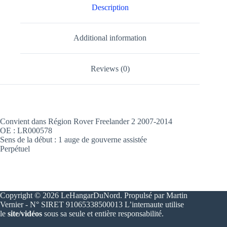
Description
Additional information
Reviews (0)
Convient dans Région Rover Freelander 2 2007-2014
OE : LR000578
Sens de la début : 1 auge de gouverne assistée
Perpétuel
Copyright © 2026 LeHangarDuNord. Propulsé par Martin
Vernier - N° SIRET 91065338500013 L’internaute utilise
le
site/vidéos
sous sa seule et entière responsabilité.