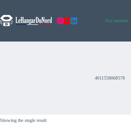
Skip
to
content
Nos tutoriels
4011558068578
Showing the single result