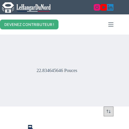
Skip
to
content
DEVENEZ CONTRIBUTEUR !
22.834645646 Pouces