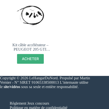
Kit câble accélérateur –
PEUGEOT 205 GTI,
CTI, RALLYE, XS,
DTURBO – 162986
ACHETER
Copyright © 2026 LeHangarDuNord. Propulsé par Martin
Vernier - N° SIRET 91065338500013 L’internaute utilise
le
site/vidéos
sous sa seule et entière responsabilité.
Règlement Jeux concours
Politique en matière de confidentialité