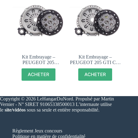
Kit Embrayage –
Kit Embrayage –
PEUGEOT 205
PEUGEOT 205 GTI CTI
RALLYE, XS, GT,
1.6 1.9 – 1611267780
MOTEUR TU – KT002
ACHETER
ACHETER
Copyright © 2026 LeHangarDuNord. Propulsé par Martin
Vernier - N° SIRET 91065338500013 L’internaute utilise
le
site/vidéos
sous sa seule et entière responsabilité.
Règlement Jeux concours
Politique en matière de confidentialité