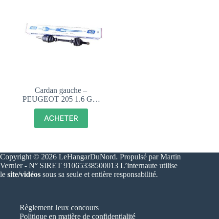
Cardan gauche –
PEUGEOT 205 1.6 GTI
CTI, DTURBO, DIESEL
– 327367
ACHETER
Copyright © 2026 LeHangarDuNord. Propulsé par Martin
Vernier - N° SIRET 91065338500013 L’internaute utilise
le
site/vidéos
sous sa seule et entière responsabilité.
Règlement Jeux concours
Politique en matière de confidentialité