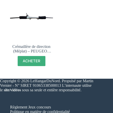
Crémaillère de direction
(Méplat) – PEUGEOT
205 – 400042
ACHETER
Copyright © 2026 LeHangarDuNord. Propulsé par Martin
Vernier - N° SIRET 91065338500013 L’internaute utilise
le
site/vidéos
sous sa seule et entière responsabilité.
Règlement Jeux concours
Politique en matière de confidentialité