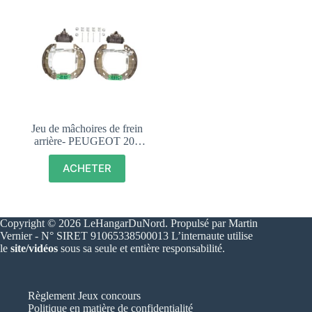
Jeu de mâchoires de frein
arrière- PEUGEOT 205
TOUS MODELES –
42417P
ACHETER
Copyright © 2026 LeHangarDuNord. Propulsé par Martin
Vernier - N° SIRET 91065338500013 L’internaute utilise
le
site/vidéos
sous sa seule et entière responsabilité.
Règlement Jeux concours
Politique en matière de confidentialité