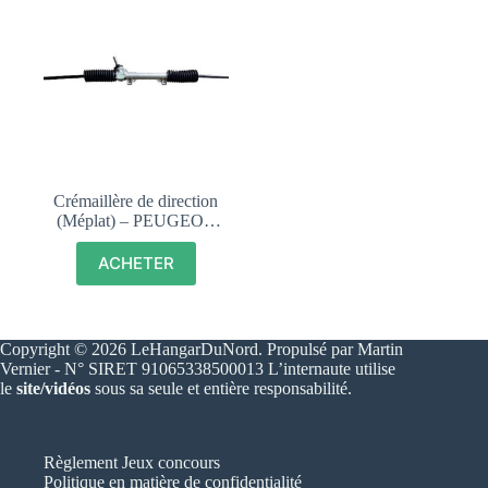
Crémaillère de direction
(Méplat) – PEUGEOT
205 – 400042
ACHETER
Copyright © 2026 LeHangarDuNord. Propulsé par Martin
Vernier - N° SIRET 91065338500013 L’internaute utilise
le
site/vidéos
sous sa seule et entière responsabilité.
Règlement Jeux concours
Politique en matière de confidentialité