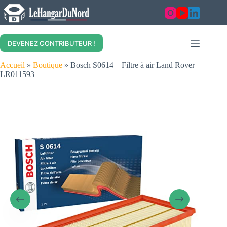
Skip
to
content
DEVENEZ CONTRIBUTEUR !
Accueil
»
Boutique
»
Bosch S0614 – Filtre à air Land Rover
LR011593