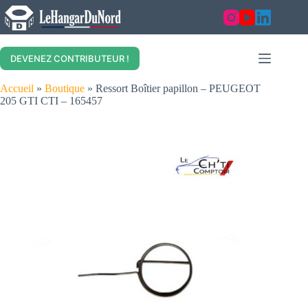
Skip
to
content
DEVENEZ CONTRIBUTEUR !
Accueil
»
Boutique
»
Ressort Boîtier papillon – PEUGEOT
205 GTI CTI – 165457