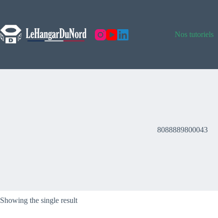
Skip
to
content
Nos tutoriels
8088889800043
Showing the single result