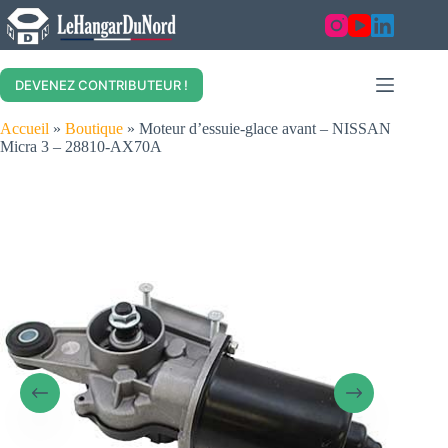
Skip
to
content
DEVENEZ CONTRIBUTEUR !
Accueil
»
Boutique
»
Moteur d’essuie-glace avant – NISSAN
Micra 3 – 28810-AX70A