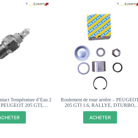
tact Température d’Eau 2
Roulement de roue arrière – PEUGEO
 – PEUGEOT 205 GTI,
205 GTI 1.6, RALLYE, DTURBO,
YE – 024243
DIESEL – R159.19
ACHETER
ACHETER