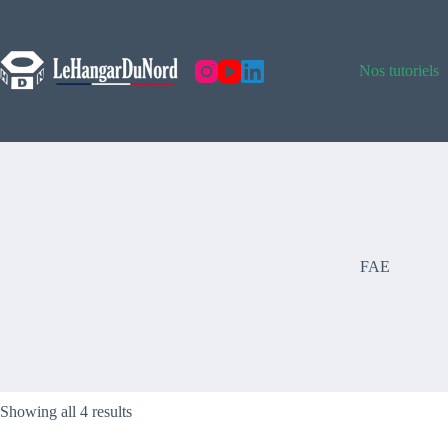
Skip
to
content
Nos tutoriels
FAE
Showing all 4 results