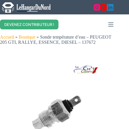
Skip
to
content
DEVENEZ CONTRIBUTEUR !
Accueil
»
Boutique
»
Sonde température d’eau – PEUGEOT
205 GTI, RALLYE, ESSENCE, DIESEL – 137672