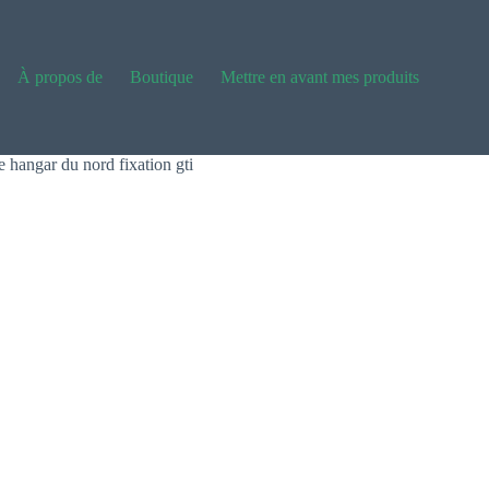
À propos de
Boutique
Mettre en avant mes produits
e hangar du nord fixation gti