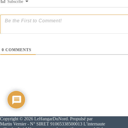
Subscribe
0
COMMENTS
Copyright © 2026 LeHangarDuNord. Propulsé par
Martin Vernier - N° SIRET 91065338500013 L’internaute