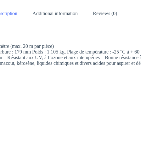
scription
Additional information
Reviews (0)
mètre (max. 20 m par pièce)
urbure : 179 mm Poids : 1,105 kg, Plage de température : -25 °C à + 60
ion – Résistant aux UV, à l’ozone et aux intempéries – Bonne résistance à
 mazout, kérosène, liquides chimiques et divers acides pour aspirer et d