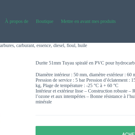
À propos de
Boutique
Mettre en avant mes produits
res, carburant, essence, diesel, fioul, huile
Durite 51mm Tuyau spiralé en PVC pour hydrocarbures
Diamètre intérieur : 50 mm, diamètre extérieur : 60
Pression de service : 5 bar Pression d’éclatement :
kg, Plage de température : -25 °C à + 60 °C
Intérieur et extérieur lisse – Construction robuste – 
l’ozone et aux intempéries – Bonne résistance à l’hui
minérale
ACHE