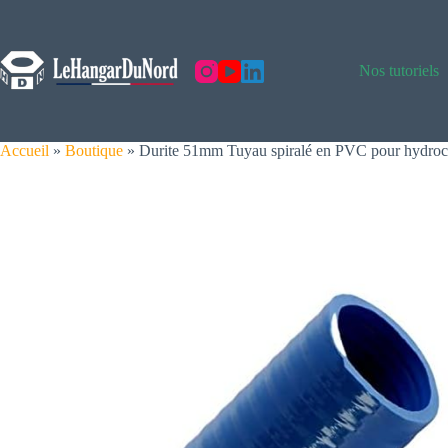
Skip
to
content
Nos tutoriels
Accueil
»
Boutique
»
Durite 51mm Tuyau spiralé en PVC pour hydrocarbu