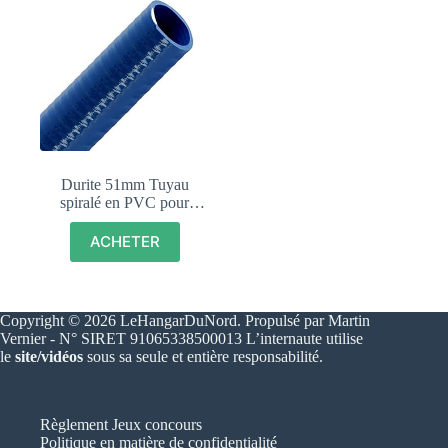
Durite 51mm Tuyau
spiralé en PVC pour
hydrocarbures, carburant,
essence, diesel, fioul, huile
ACHETER
Copyright © 2026 LeHangarDuNord. Propulsé par Martin
Vernier - N° SIRET 91065338500013 L’internaute utilise
le
site/vidéos
sous sa seule et entière responsabilité.
Règlement Jeux concours
Politique en matière de confidentialité