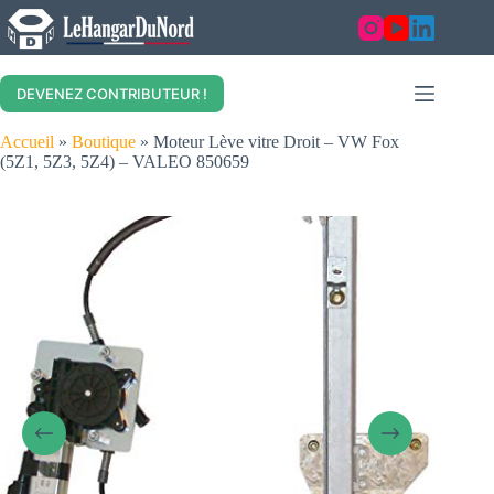
Skip
to
content
DEVENEZ CONTRIBUTEUR !
Accueil
»
Boutique
»
Moteur Lève vitre Droit – VW Fox
(5Z1, 5Z3, 5Z4) – VALEO 850659