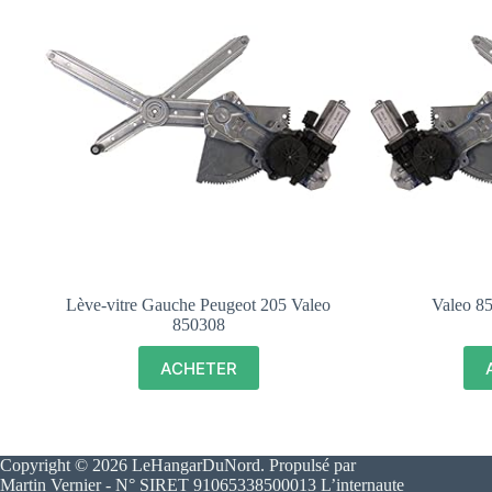
Lève-vitre Gauche Peugeot 205 Valeo
Valeo 8
850308
ACHETER
Copyright © 2026 LeHangarDuNord. Propulsé par
Martin Vernier - N° SIRET 91065338500013 L’internaute