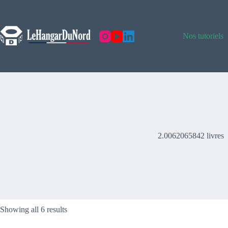
Skip
to
content
Nos tutoriels
2.0062065842 livres
Showing all 6 results