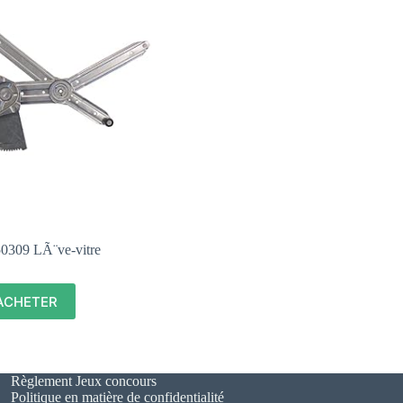
50309 LÃ¨ve-vitre
ACHETER
Règlement Jeux concours
Politique en matière de confidentialité