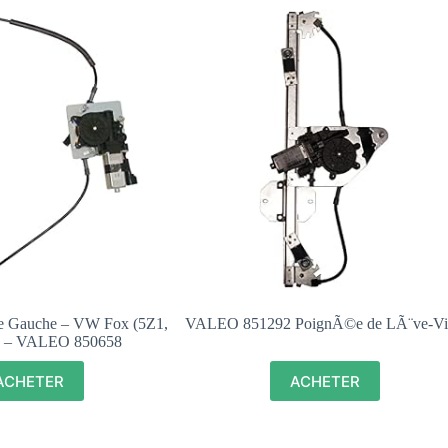
re Gauche – VW Fox (5Z1,
VALEO 851292 PoignÃ©e de LÃ¨ve-Vi
) – VALEO 850658
ACHETER
ACHETER