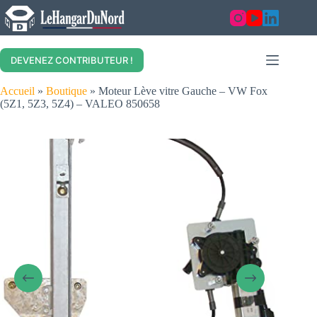
Skip
to
content
DEVENEZ CONTRIBUTEUR !
Accueil
»
Boutique
»
Moteur Lève vitre Gauche – VW Fox
(5Z1, 5Z3, 5Z4) – VALEO 850658