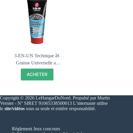
3-EN-UN Technique â¢
Graisse Universelle au
Lithium â¢ Tube â¢ Forte
ACHETER
adhÃ©rence â¢ RÃ©siste
Ã l’eau et Ã la chaleur
â¢ Utilisation entre
Copyright © 2026 LeHangarDuNord. Propulsé par Martin
-20Â°C et +140Â°C â¢
Vernier - N° SIRET 91065338500013 L’internaute utilise
150G
le
site/vidéos
sous sa seule et entière responsabilité.
Règlement Jeux concours