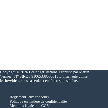
Copyright © 2026 LeHangarDuNord. Propulsé par Martin
Vernier - N° SIRET 91065338500013 L’internaute utilise
le
site/vidéos
sous sa seule et entière responsabilité.
Règlement Jeux concours
Politique en matière de confidentialité
Mentions légales
CGV