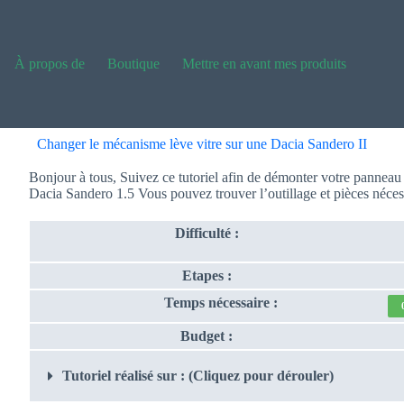
À propos de
Boutique
Mettre en avant mes produits
Changer le mécanisme lève vitre sur une Dacia Sandero II
Bonjour à tous, Suivez ce tutoriel afin de démonter votre panneau 
Dacia Sandero 1.5 Vous pouvez trouver l’outillage et pièces nécess
Difficulté :
Etapes :
Temps nécessaire :
Budget :
Tutoriel réalisé sur : (Cliquez pour dérouler)