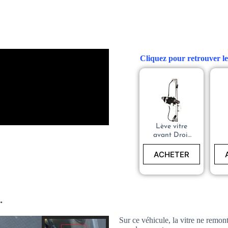
Cliquez pour retrouver le
Lève vitre
avant Droit
électrique –
P
Dacia
L
ACHETER
Sandero II -
VALEO
851293
Poignée de
.
Lève-Vitre
Sur ce véhicule, la vitre ne remo