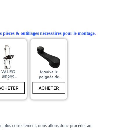
s pièces & outillages nécessaires pour le montage.
VALEO
Manivelle
851292
poignée de
oignÃ©e de
vitre Dacia
Ã¨ve-Vitre
Sandero II
ACHETER
ACHETER
-1H0837581DB
9017600402
– C40076
nte plus correctement, nous allons donc procéder au