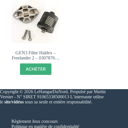
GEN3 Filtre Haldex –
Freelander 2 – 030787687
– LR003147
ACHETER
Copyright © 2026 LeHangarDuNord. Propulsé par Martin
Vernier - N° SIRET 91065338500013 L’internaute utilise
le
site/vidéos
sous sa seule et entière responsabilité.
Règlement Jeux concours
Politique en matière de confidentialité