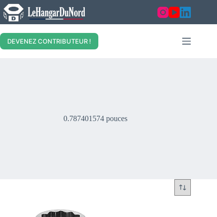
Skip
to
content
DEVENEZ CONTRIBUTEUR !
0.787401574 pouces