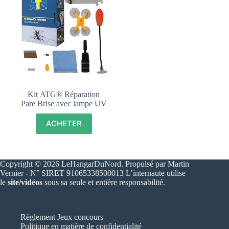
Kit ATG® Réparation
Pare Brise avec lampe UV
ACHETER
Copyright © 2026 LeHangarDuNord. Propulsé par Martin
Vernier - N° SIRET 91065338500013 L’internaute utilise
le
site/vidéos
sous sa seule et entière responsabilité.
Règlement Jeux concours
Politique en matière de confidentialité