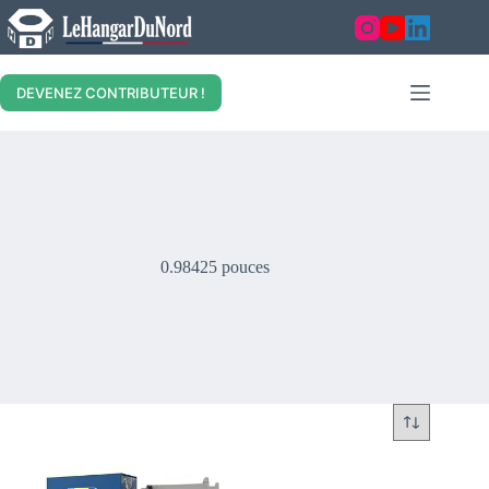
Skip
to
content
DEVENEZ CONTRIBUTEUR !
0.98425 pouces