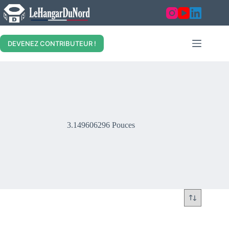
Skip
to
content
DEVENEZ CONTRIBUTEUR !
3.149606296 Pouces