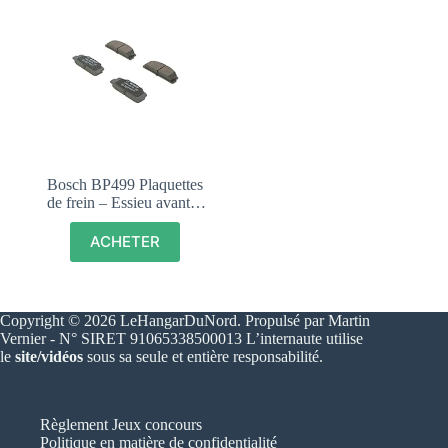
Bosch BP499 Plaquettes
de frein – Essieu avant –
certification ECE-R90 – 1
jeu de 4 plaquettes
ACHETER
Copyright © 2026 LeHangarDuNord. Propulsé par Martin
Vernier - N° SIRET 91065338500013 L’internaute utilise
le
site/vidéos
sous sa seule et entière responsabilité.
Règlement Jeux concours
Politique en matière de confidentialité