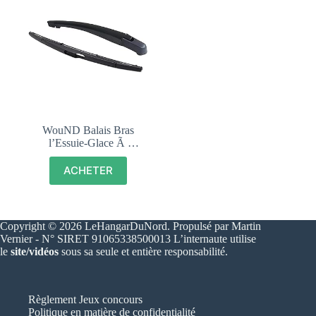
WouND Balais Bras
l’Essuie-Glace Ã
l’ArriÃ¨re,pour Land
Rover Freelander MK 2
ACHETER
2007-2014 14″ Pare-brise
de Lunette ArriÃ¨re
PiÃ¨ces de Rechange
Copyright © 2026 LeHangarDuNord. Propulsé par Martin
Vernier - N° SIRET 91065338500013 L’internaute utilise
le
site/vidéos
sous sa seule et entière responsabilité.
Règlement Jeux concours
Politique en matière de confidentialité