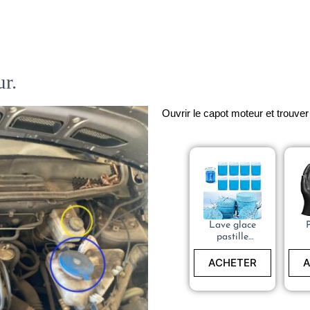
ur.
Ouvrir le capot moteur et trouve
Lave glace
pastille
Ecologique
40 Litres
ACHETER
A
un
fo