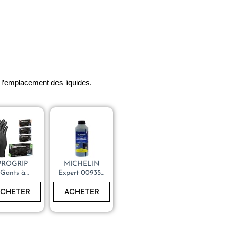
r l’emplacement des liquides.
PROGRIP
MICHELIN
Gants à
Expert 009356
usage
Liquide De
unique,
Refroidissement
CHETER
ACHETER
Gants à
Universel, Tous
usage
Moteurs, 5
ique extra
Litres
rt, nitrile,