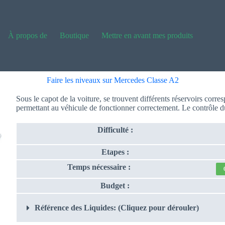
À propos de
Boutique
Mettre en avant mes produits
Faire les niveaux sur Mercedes Classe A2
Sous le capot de la voiture, se trouvent différents réservoirs corr
permettant au véhicule de fonctionner correctement. Le contrôle du 
Difficulté :
Etapes :
Temps nécessaire :
Budget :
Référence des Liquides: (Cliquez pour dérouler)