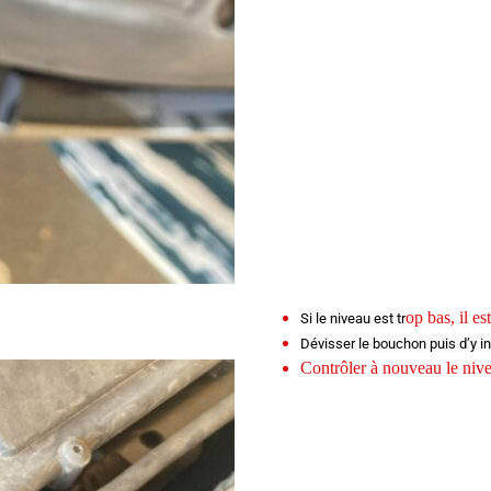
op bas, il e
Si le niveau est tr
Dévisser le bouchon puis d’y i
Contrôler à nouveau le nive