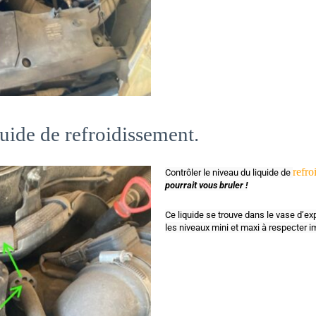
ép
u
d
t
i
mo
quide de refroidissement.
refro
Contrôler le niveau du liquide de 
pourrait vous bruler !
Ce liquide se trouve dans le vase d’e
les niveaux mini et maxi à respecter 