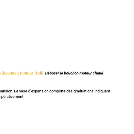
2x plus
ais, Gants
à usage
nique avec
structure
iamant, de
ravail pour
atelier,
ndustrie &
ntage, 50
pcs/boîte
idissement moteur froid
. 
Déposer le bouchon moteur chaud 
xpansion. Le vase d’expansion comporte des graduations indiquant 
impérativement.