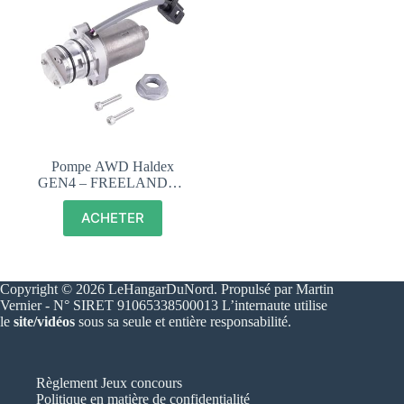
Pompe AWD Haldex
GEN4 – FREELANDER
2 – LR008958
ACHETER
Copyright © 2026 LeHangarDuNord. Propulsé par Martin
Vernier - N° SIRET 91065338500013 L’internaute utilise
le
site/vidéos
sous sa seule et entière responsabilité.
Règlement Jeux concours
Politique en matière de confidentialité