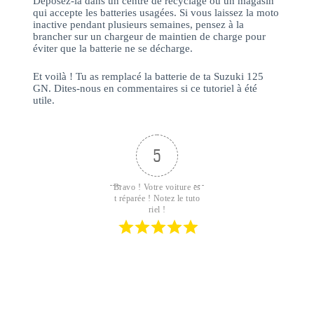
Déposez-la dans un centre de recyclage ou un magasin
qui accepte les batteries usagées. Si vous laissez la moto
inactive pendant plusieurs semaines, pensez à la
brancher sur un chargeur de maintien de charge pour
éviter que la batterie ne se décharge.
Et voilà ! Tu as remplacé la batterie de ta Suzuki 125
GN.
Dites-nous en commentaires si ce tutoriel à été
utile.
5
Bravo ! Votre voiture es
t réparée ! Notez le tuto
riel !