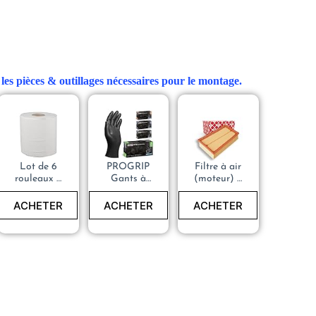
les pièces & outillages nécessaires pour le montage.
Lot de 6
PROGRIP
Filtre à air
rouleaux à
Gants à
(moteur) –
dévidage
usage
NISSAN
Papier
unique,
Qashqai –
ACHETER
ACHETER
ACHETER
Essuie tout
Gants à
16546-
Mécanicien
usage
JD20B
unique
extra fort,
nitrile, 2x
plus épais,
Gants à
usage
unique