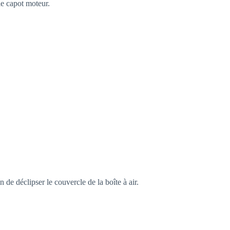
le capot moteur.
avec
structure
diamant,
de travail
pour
atelier,
industrie &
montage,
50
pcs/boîte
 de déclipser le couvercle de la boîte à air.