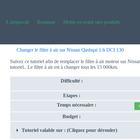
À propos de
Boutique
Mettre en avant mes produits
Changer le filtre à air sur Nissan Qashqai 1.6 DCI 130
Suivez ce tutoriel afin de remplacer le filtre à air moteur sur Niss
tutoriel.. Le filtre à air est à changer tous les 15 000km.
Difficulté :
Etapes :
Temps nécessaire :
Budget :
Tutoriel valable sur : (Cliquez pour dérouler)