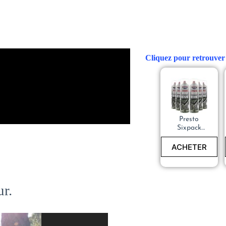
Cliquez pour retrouver 
Presto
Sixpack
Nettoyant
pour Freins
ACHETER
Power
ur.