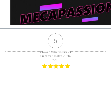
5
Bravo ! Votre voiture es
t réparée ! Notez le tuto
riel !