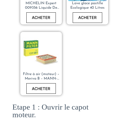
MICHELIN Expert
Lave glace pastille
009356 Liquide De
Ecologique 40 Litres
Refroidissement
Universel, Tous
ACHETER
ACHETER
Moteurs, 5 Litres
Filtre à air (moteur) –
Meriva B – MANN-
FILTER C 21 136/1
ACHETER
Etape 1 : Ouvrir le capot
moteur.