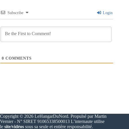
Subscribe
Login
0
COMMENTS
Copyright © 2026 LeHangarDuNord. Propulsé par Martin
Vernier - N° SIRET 91065338500013 L’internaute utilise
le
site/vidéos
sous sa seule et entière responsabilité.