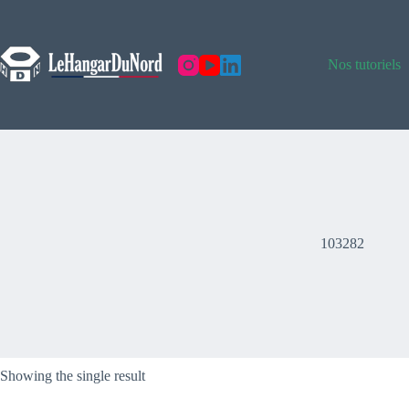
Skip
to
content
Nos tutoriels
103282
Showing the single result