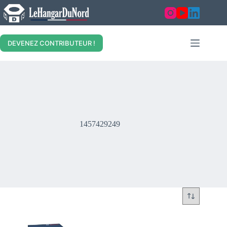
Skip
to
content
DEVENEZ CONTRIBUTEUR !
1457429249