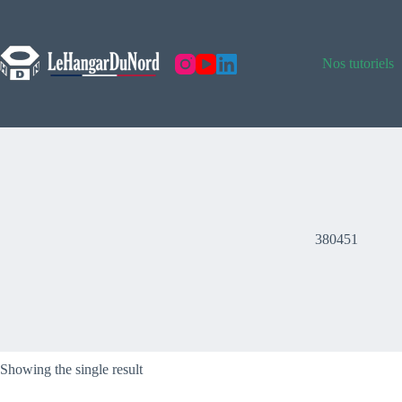
Skip
to
content
Nos tutoriels
380451
Showing the single result