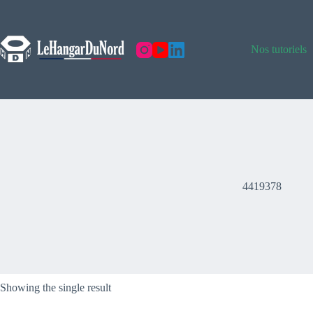
Skip
to
content
Nos tutoriels
4419378
Showing the single result