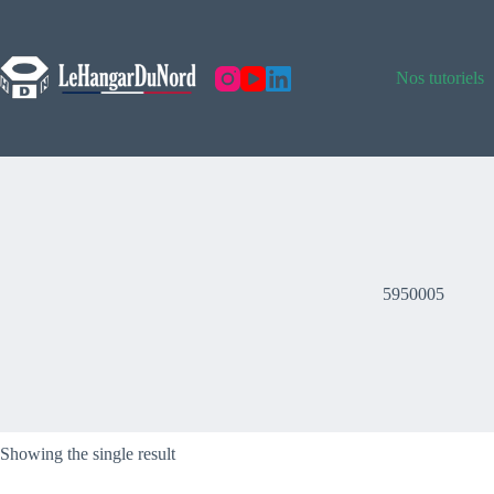
Skip
to
content
Nos tutoriels
5950005
Showing the single result