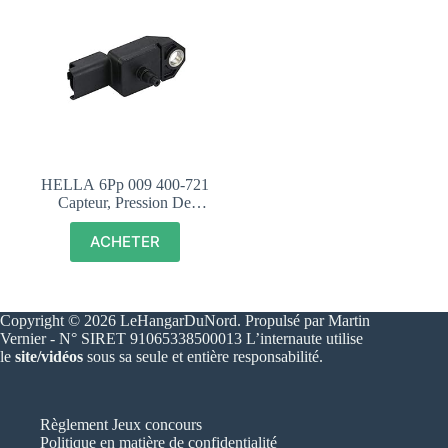
HELLA 6Pp 009 400-721
Capteur, Pression De
Suralimentation – 3PÃ´le
– Avec Bague
ACHETER
D’ÃtanchÃ©itÃ©/Sans
CÃ¢ble
Copyright © 2026 LeHangarDuNord. Propulsé par Martin
Vernier - N° SIRET 91065338500013 L’internaute utilise
le
site/vidéos
sous sa seule et entière responsabilité.
Règlement Jeux concours
Politique en matière de confidentialité