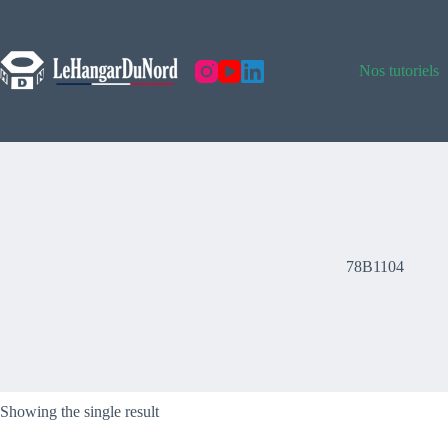
Skip
to
content
Nos tutoriels
78B1104
Showing the single result